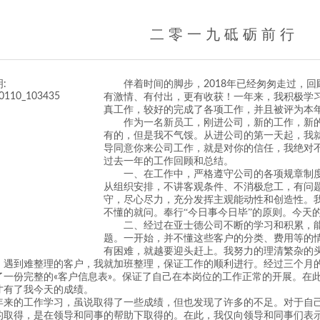
二 零 一 九 砥 砺 前 行
伴着时间的脚步，
年已经匆匆走过，回
2018
有激情、有付出，更有收获！一年来，我积极学
真工作，较好的完成了各项工作，并且被评为本
作为一名新员工，刚进公司，新的工作，新
有的，但是我不气馁。从进公司的第一天起，我
导同意你来公司工作，就是对你的信任，我绝对
过去一年的工作回顾和总结。
在工作中，严格遵守公司的各项规章制
一、
从组织安排，不讲客观条件、不消极怠工，有问
守，尽心尽力，充分发挥主观能动性和创造性。我
不懂的就问。奉行“今日事今日毕”的原则。今天
经过在亚士德公司不断的学习和积累，
二、
题。一开始，并不懂这些客户的分类、费用等的
有困难，就越要迎头赶上。我努力的理清繁杂的
。遇到难整理的客户，我就加班整理，保证工作的顺利进行。经过三个月
了一份完整的
客户信息表
。保证了自己在本岗位的工作正常的开展。在
«
»
才有了我今天的成绩。
年来的工作学习，虽说取得了一些成绩，但也发现了许多的不足。对于自
的取得，是在领导和同事的帮助下取得的。在此，我仅向领导和同事们表