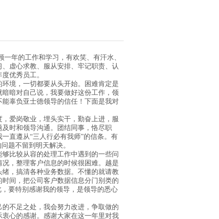
顾一年的工作和学习，有欢笑、有汗水、
习、虚心求教、服从安排、牢记职责、认
年度优秀员工。
的环境，一切都要从头开始。困难肯定是
就暗暗对自己说，我要做好这份工作，领
不能辜负亚士德领导的信任！下面是我对
度，爱岗敬业，埋头实干，勤奋上进，服
题及时和领导沟通。团结同事，恪尽职
一直遵从“三人行必有我师”的信条。有
的问题不留到明天解决。
能够比较从容的处理工作中遇到的一些问
情况，整理客户信息的时候很困难。越是
头绪，搞清各种业务数据。不懂的就请教
的时间，把公司客户数据信息分门别类的
此，要特别感谢我的领导，是领导的悉心
己的不足之处，我会努力改进，争取做的
示衷心的感谢。感谢大家在这一年里对我